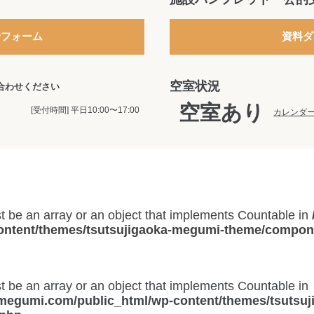
せフォーム
資料ダ
空室状況
い合わせください
空室あり
[受付時間] 平日10:00〜17:00
カレンダー
t be an array or an object that implements Countable in
ntent/themes/tsutsujigaoka-megumi-theme/componen
t be an array or an object that implements Countable in
-megumi.com/public_html/wp-content/themes/tsutsu